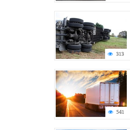
313
541