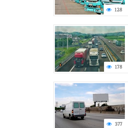
128
178
377