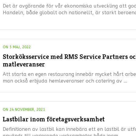
Det är avgörande för vår ekonomiska utveckling att god
Handeln, både globalt och nationellt, är starkt beroen
ON 5 MAJ, 2022
Storköksservice med RMS Service Partners och 
matleveranser
Att starta en egen restaurang innebär mycket hårt ar
man också erbjuda hemleveranser och catering av …
ON 24 NOVEMBER, 2021
Lastbilar inom företagsverksamhet
Definitionen av lastbil kan innebära ett en lastbil är ut
används till varierande verksamheter både inom …