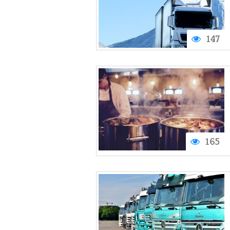
147
165