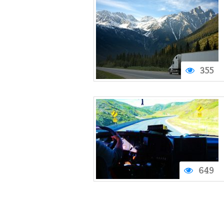
355
649